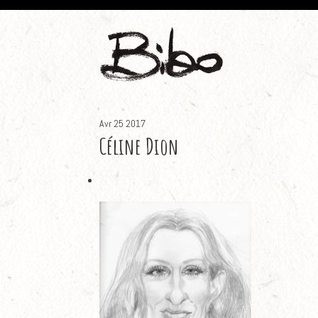
Avr
25
2017
Céline Dion