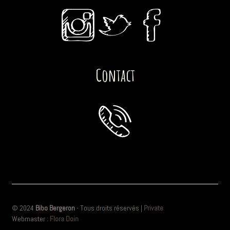
Contact
© 2024
Bibo Bergeron
- Tous droits réservés |
Private
Webmaster :
Flora Doin